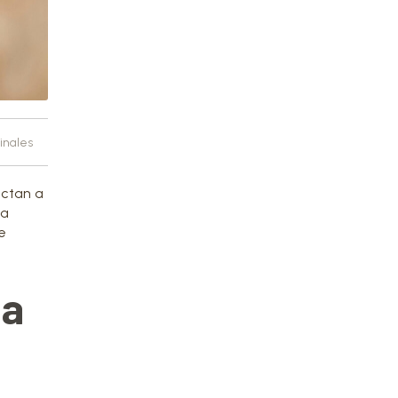
inales
ectan a
la
e
ea