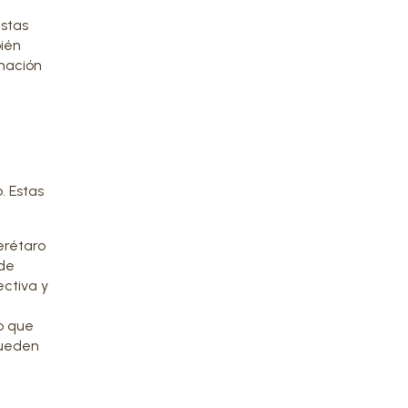
estas
ién
rmación
. Estas
erétaro
 de
ectiva y
o que
pueden