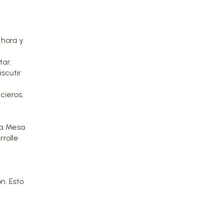
 hora y
tar.
scutir
cieros,
la Mesa
rolle
n. Esto