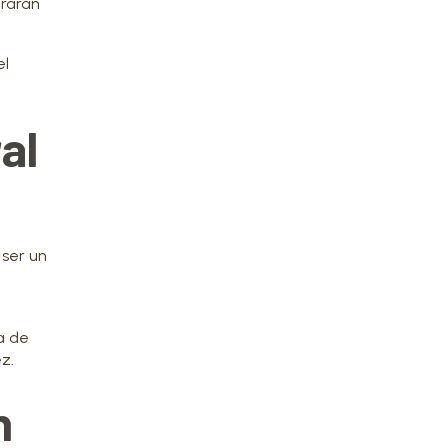
erarán
el
al
 ser un
a de
z.
n