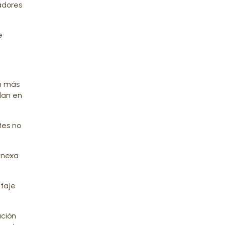
adores
e
on más
lan en
tes no
 anexa
ntaje
ución